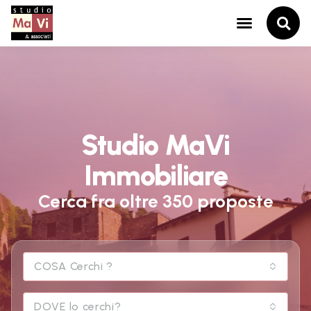
Studio MaVi
Immobiliare
Cerca fra oltre 350 proposte
COSA Cerchi ?
DOVE lo cerchi?