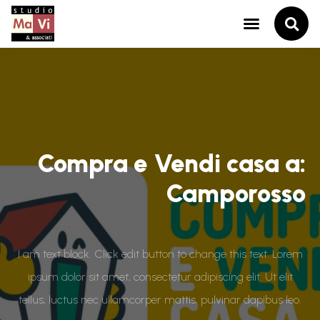
Compra e Vendi casa a:
Camporosso
I am text block. Click edit button to change this text. Lorem
ipsum dolor sit amet, consectetur adipiscing elit. Ut elit
tellus, luctus nec ullamcorper mattis, pulvinar dapibus leo.