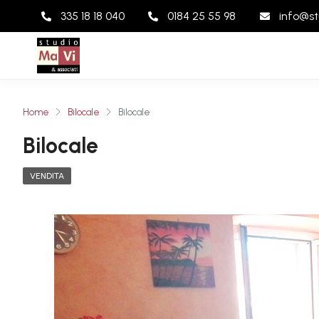
335 18 18 040
0184 25 55 98
info@st
Home
Bilocale
Bilocale
Bilocale
VENDITA