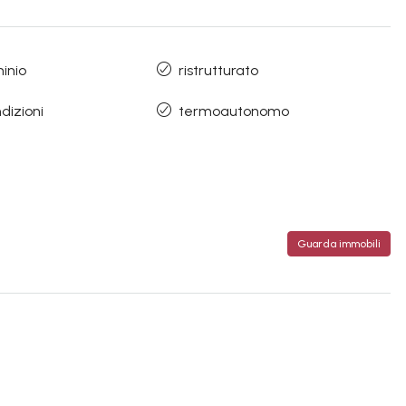
inio
ristrutturato
dizioni
termoautonomo
Guarda immobili