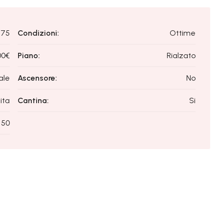
75
Condizioni:
Ottime
00€
Piano:
Rialzato
ale
Ascensore:
No
ita
Cantina:
Si
50