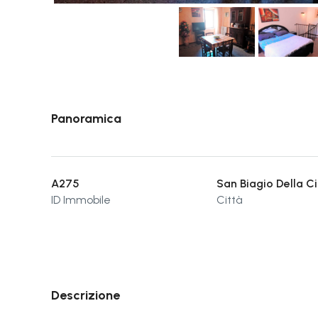
Panoramica
A275
San Biagio Della C
ID Immobile
Città
Descrizione