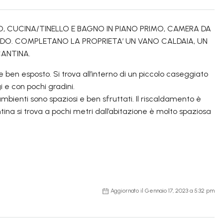
, CUCINA/TINELLO E BAGNO IN PIANO PRIMO, CAMERA DA
DO. COMPLETANO LA PROPRIETA’ UN VANO CALDAIA, UN
ANTINA.
 ben esposto. Si trova all’interno di un piccolo caseggiato
 e con pochi gradini.
ambienti sono spaziosi e ben sfruttati. Il riscaldamento è
na si trova a pochi metri dall’abitazione è molto spaziosa
Aggiornato il Gennaio 17, 2023 a 5:32 pm