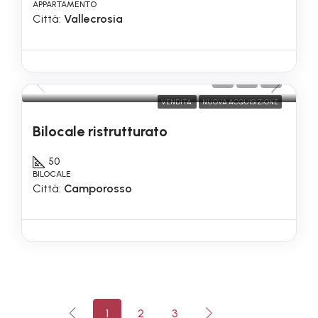
APPARTAMENTO
Città:
Vallecrosia
105.000€
VENDITA
NUOVA ACQUISIZIONE
Bilocale ristrutturato
50
BILOCALE
Città:
Camporosso
1
2
3