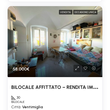
VENDITA
OCCASIONE UNICA
58.000€
B
ILOCALE AFFITTATO – RENDITA IMMEDIATA
30
BILOCALE
Città:
Ventimiglia