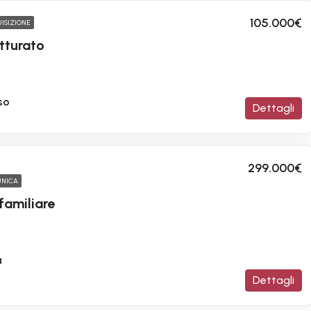
105.000€
ISIZIONE
utturato
so
Dettagli
299.000€
UNICA
familiare
a
Dettagli