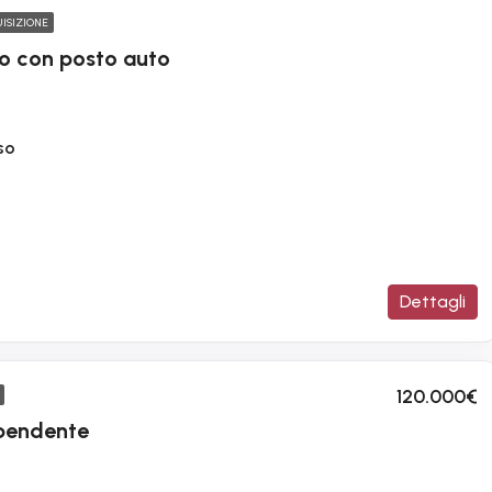
ISIZIONE
 con posto auto
so
Dettagli
120.000€
ipendente