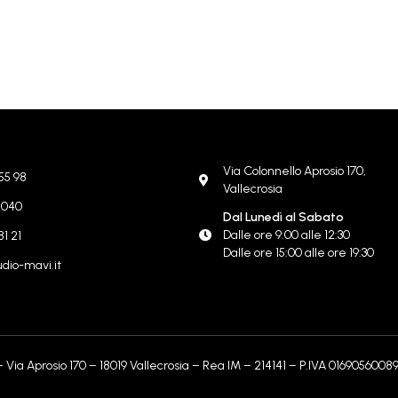
Via Colonnello Aprosio 170,
55 98
Vallecrosia
8 040
Dal Lunedì al Sabato
Dalle ore 9:00 alle 12:30
81 21
Dalle ore 15:00 alle ore 19:30
dio-mavi.it
Via Aprosio 170 – 18019 Vallecrosia – Rea IM – 214141 – P.IVA 01690560089