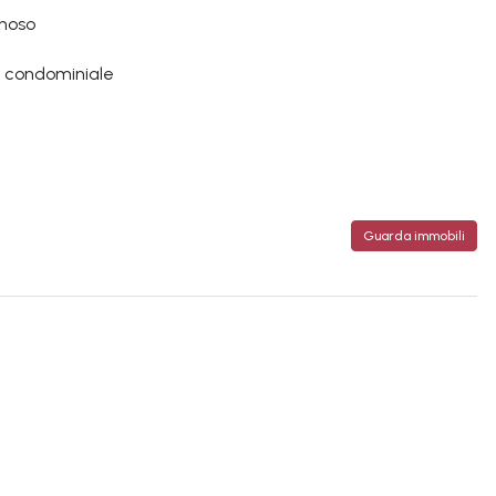
inoso
o condominiale
Guarda immobili