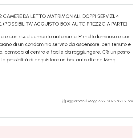
2 CAMERE DA LETTO MATRIMONIALI, DOPPI SERVIZI, 4
 (POSSIBILITA’ ACQUISTO BOX AUTO PREZZO A PARTE)
ura e con riscaldamento autonomo. E’ molto luminoso e con
° piano di un condominio servito da ascensore, ben tenuto e
a, comoda al centro e facile da raggiungere. C’è un posto
a possibilità di acquistare un box auto di c.ca 15mq.
Aggiornato il Maggio 22, 2025 a 2:52 pm