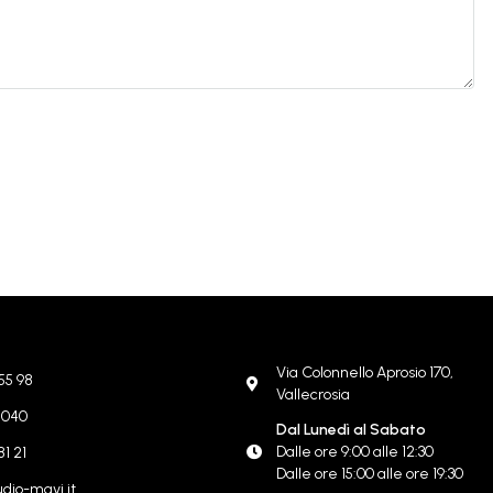
Via Colonnello Aprosio 170,
55 98
Vallecrosia
8 040
Dal Lunedì al Sabato
Dalle ore 9:00 alle 12:30
81 21
Dalle ore 15:00 alle ore 19:30
dio-mavi.it