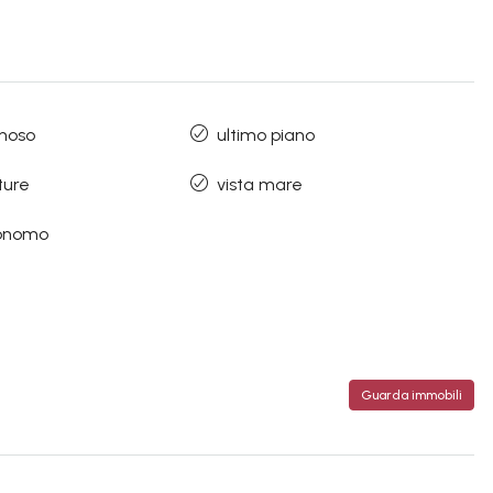
inoso
ultimo piano
ture
vista mare
onomo
Guarda immobili