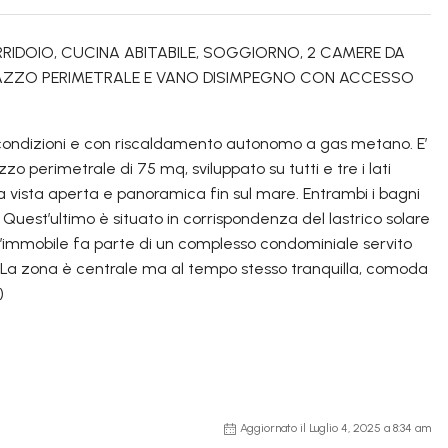
DOIO, CUCINA ABITABILE, SOGGIORNO, 2 CAMERE DA
RRAZZO PERIMETRALE E VANO DISIMPEGNO CON ACCESSO
condizioni e con riscaldamento autonomo a gas metano. E’
o perimetrale di 75 mq, sviluppato su tutti e tre i lati
ia vista aperta e panoramica fin sul mare. Entrambi i bagni
e. Quest’ultimo è situato in corrispondenza del lastrico solare
L’immobile fa parte di un complesso condominiale servito
La zona è centrale ma al tempo stesso tranquilla, comoda
)
Aggiornato il Luglio 4, 2025 a 8:34 am