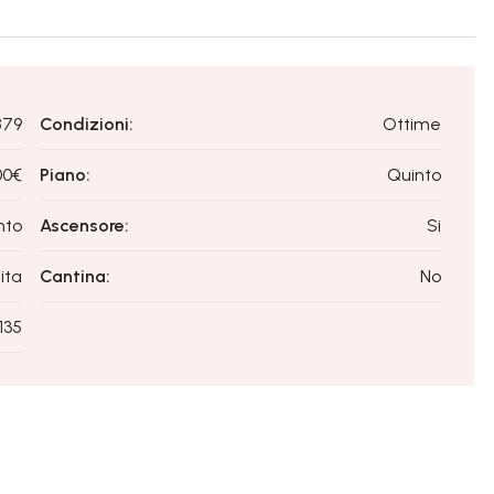
879
Condizioni:
Ottime
00€
Piano:
Quinto
nto
Ascensore:
Si
ita
Cantina:
No
135