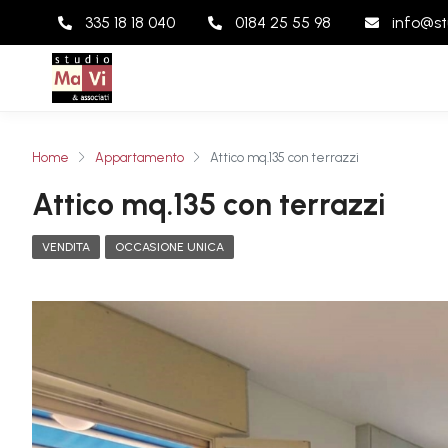
335 18 18 040
0184 25 55 98
info@st
Home
Appartamento
Attico mq.135 con terrazzi
Attico mq.135 con terrazzi
VENDITA
OCCASIONE UNICA