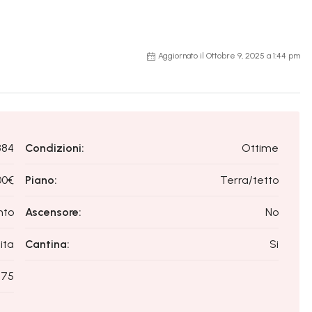
Aggiornato il Ottobre 9, 2025 a 1:44 pm
884
Condizioni:
Ottime
00€
Piano:
Terra/tetto
nto
Ascensore:
No
ita
Cantina:
Si
75