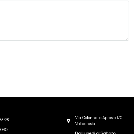
Via Colonnello Aprosio 170,
55 98
Vallecrosia
8 040
Dal Lunedì al Sabato