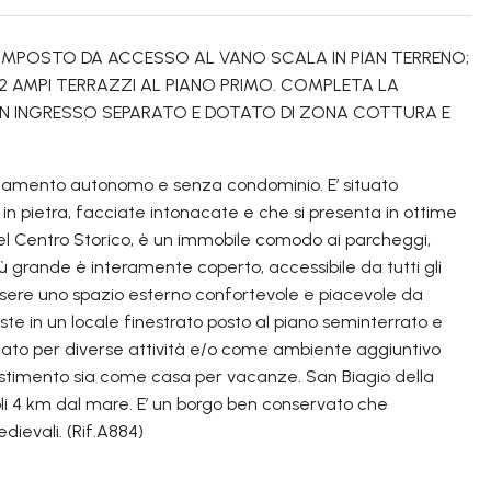
MPOSTO DA ACCESSO AL VANO SCALA IN PIAN TERRENO;
2 AMPI TERRAZZI AL PIANO PRIMO. COMPLETA LA
ON INGRESSO SEPARATO E DOTATO DI ZONA COTTURA E
aldamento autonomo e senza condominio. E’ situato
 in pietra, facciate intonacate e che si presenta in ottime
nel Centro Storico, è un immobile comodo ai parcheggi,
iù grande è interamente coperto, accessibile da tutti gli
sere uno spazio esterno confortevole e piacevole da
iste in un locale finestrato posto al piano seminterrato e
zzato per diverse attività e/o come ambiente aggiuntivo
vestimento sia come casa per vacanze. San Biagio della
li 4 km dal mare. E’ un borgo ben conservato che
dievali. (Rif.A884)