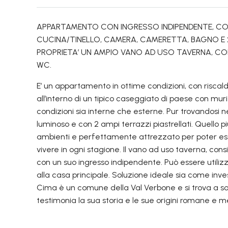
APPARTAMENTO CON INGRESSO INDIPENDENTE, CO
CUCINA/TINELLO, CAMERA, CAMERETTA, BAGNO E 
PROPRIETA’ UN AMPIO VANO AD USO TAVERNA, C
WC.
E’ un appartamento in ottime condizioni, con risc
all’interno di un tipico caseggiato di paese con muri
condizioni sia interne che esterne. Pur trovandosi 
luminoso e con 2 ampi terrazzi piastrellati. Quello p
ambienti e perfettamente attrezzato per poter es
vivere in ogni stagione. Il vano ad uso taverna, cons
con un suo ingresso indipendente. Può essere utili
alla casa principale. Soluzione ideale sia come in
Cima è un comune della Val Verbone e si trova a so
testimonia la sua storia e le sue origini romane e me